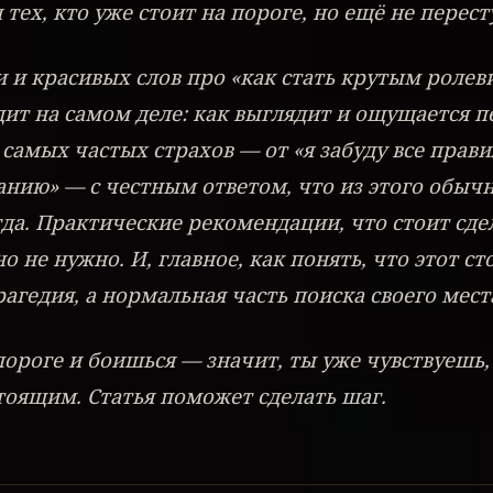
 тех, кто уже стоит на пороге, но ещё не перест
и и красивых слов про «как стать крутым ролев
дит на самом деле: как выглядит и ощущается п
 самых частых страхов — от «я забуду все правил
нию» — с честным ответом, что из этого обычн
да. Практические рекомендации, что стоит сде
о не нужно. И, главное, как понять, что этот ст
рагедия, а нормальная часть поиска своего мест
пороге и боишься — значит, ты уже чувствуешь,
тоящим. Статья поможет сделать шаг.