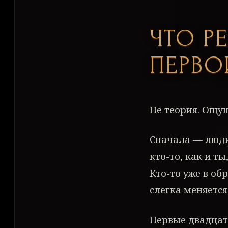
ЧТО Р
ПЕРВО
Не теория. Ощу
Сначала — люди 
кто-то, как и ты
Кто-то уже в об
слегка меняется.
Первые двадцат