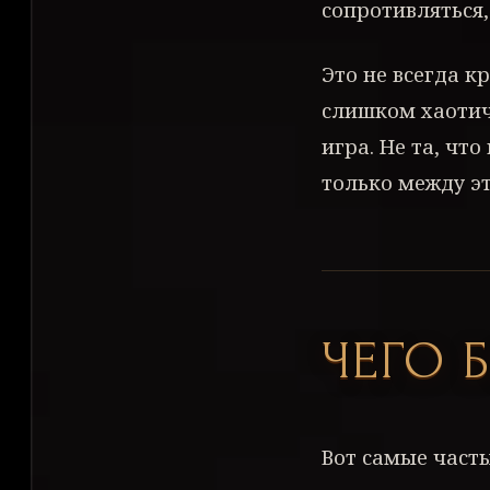
сопротивляться,
Это не всегда к
слишком хаотич
игра. Не та, что
только между эт
ЧЕГО 
Вот самые часты