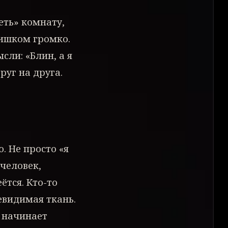
еть» комнату,
лишком громко.
сли: «Блин, а я
руг на друга.
. Не просто «я
 человек,
ётся. Кто-то
евидимая ткань.
, начинает