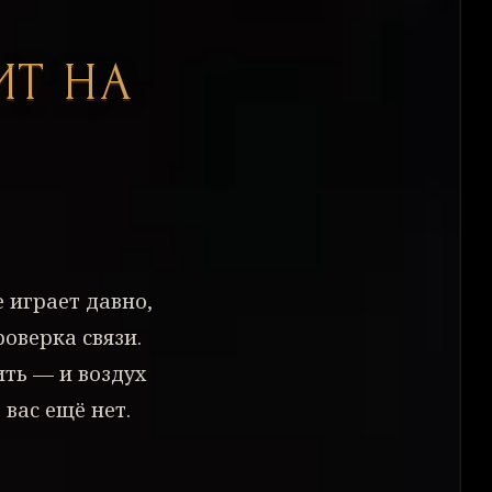
ИТ НА
 играет давно,
роверка связи.
ить — и воздух
 вас ещё нет.