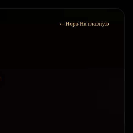
← Нора
На главную
•
О