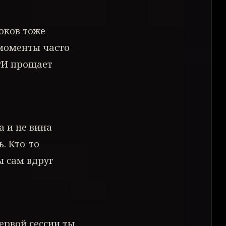
роков тоже
 моменты часто
РИ прощает
а и не вина
ь. Кто-то
ы сам вдруг
ервой сессии ты