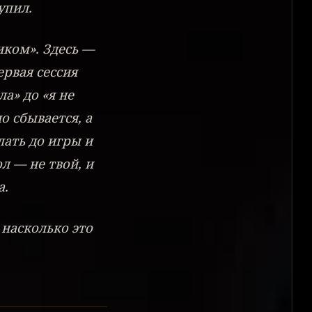
упил.
иком». Здесь —
ервая сессия
а» до «я не
о сбывается, а
лать до игры и
ол — не твой, и
а.
 насколько это