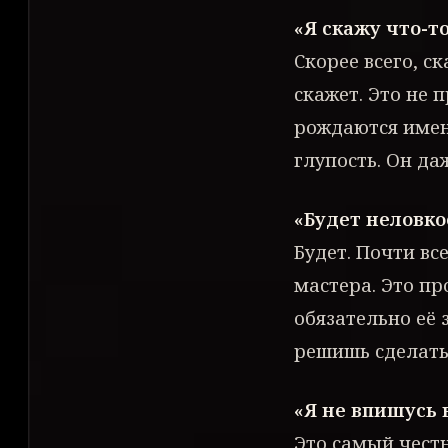
«Я скажу что-то
Скорее всего, с
скажет. Это не
рождаются имен
глупость. Он да
«Будет неловко
Будет. Почти вс
мастера. Это пр
обязательно её 
решишь сделать 
«Я не впишусь
Это самый честн