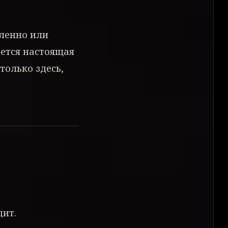
дленно или
ется настоящая
 только здесь,
дит.