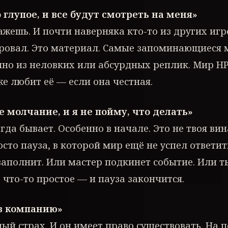
 глупое, и все будут смотреть на меня»
кажешь. И почти наверняка кто-то из других иг
 провал. Это материал. Самые запоминающиеся
но из неловких или абсурдных реплик. Мир Н
же любит её — если она честная.
е молчание, и я не пойму, что делать»
егда бывает. Особенно в начале. Это не твоя вин
осто пауза, в которой мир ещё не успел ответит
заполнит. Или мастер подкинет событие. Или т
что-то простое — и пауза закончится.
 в компанию»
ый страх. И он имеет право существовать. На п