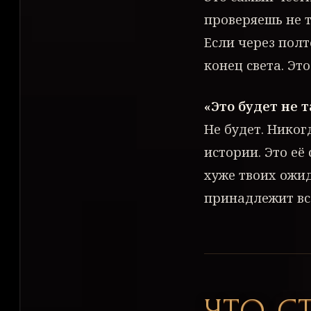
проверяешь не т
Если через полт
конец света. Эт
«Это будет не т
Не будет. Никог
истории. Это её
хуже твоих ожид
принадлежит вс