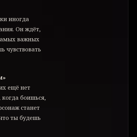
оки иногда
ания. Он ждёт,
 самых важных
шь чувствовать
м»
их ещё нет
, когда боишься,
рсонаж станет
 что ты будешь