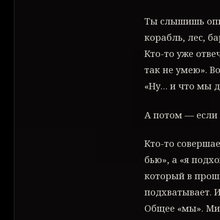
Ты слышишь опи
корабль, лес, б
Кто-то уже отве
так не умею». В
«Ну… и что мы 
А потом — если
Кто-то совершае
бью», а «я подх
который в прошл
подхватывает. И
Общее «мы». Мир